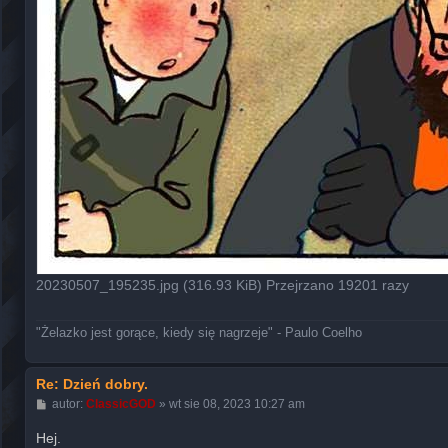
20230507_195235.jpg (316.93 KiB) Przejrzano 19201 razy
"Żelazko jest gorące, kiedy się nagrzeje" - Paulo Coelho
Re: Dzień dobry.
P
autor:
ClassicGOD
»
wt sie 08, 2023 10:27 am
o
s
Hej.
t