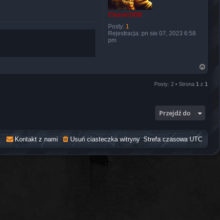
ClassicGOD
Posty:
1
Rejestracja:
pn sie 07, 2023 6:58
pm
N
a
g
Posty: 2 • Strona
1
z
1
ó
r
ę
Przejdź do
Kontakt z nami
Usuń ciasteczka witryny
Strefa czasowa
UTC