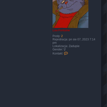
Lou Fontaine
Posty:
2
Rejestracja:
pn sie 07, 2023 7:14
pm
Lokalizacja:
Zadupie
Gender:
S
Kontakt:
k
o
n
t
a
k
t
u
j
s
i
ę
z
L
o
u