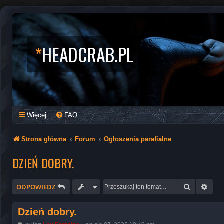
*
HEADCRAB.PL
Więcej…
FAQ
Strona główna
Forum
Ogłoszenia parafialne
DZIEŃ DOBRY.
Szukaj
Wysz
ODPOWIEDZ
Dzień dobry.