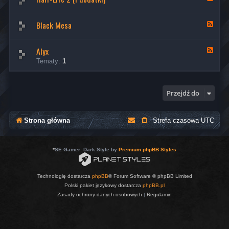
ł
a
-
n
H
a
Black Mesa
K
a
ł
a
l
-
n
f
H
a
-
Alyx
K
a
ł
L
a
l
Tematy:
1
-
i
n
f
B
f
a
-
l
e
ł
L
a
(
-
i
Przejdź do
c
i
A
f
k
d
l
e
M
o
y
2
e
d
x
Strona główna
Strefa czasowa
UTC
(
s
a
i
a
t
d
k
o
i
*
SE Gamer: Dark Style by
Premium phpBB Styles
d
)
a
t
k
Technologię dostarcza
phpBB
® Forum Software © phpBB Limited
i
Polski pakiet językowy dostarcza
phpBB.pl
)
Zasady ochrony danych osobowych
|
Regulamin