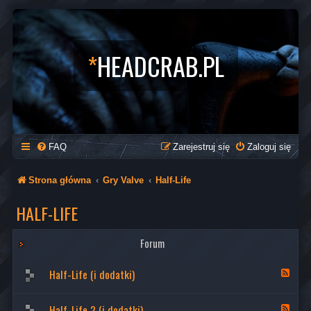
*
HEADCRAB.PL
FAQ
Zarejestruj się
Zaloguj się
Strona główna
Gry Valve
Half-Life
HALF-LIFE
Forum
Half-Life (i dodatki)
K
a
n
a
Half-Life 2 (i dodatki)
K