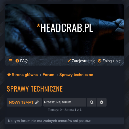
*
HEADCRAB.PL
FAQ
Zarejestruj się
Zaloguj się
Strona główna
Forum
Sprawy techniczne
SPRAWY TECHNICZNE
Szukaj
Wyszukiwani
NOWY TEMAT
Tematy: 0 • Strona
1
z
1
Na tym forum nie ma żadnych tematów ani postów.