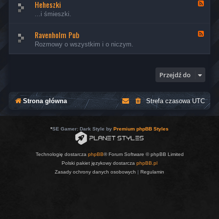
Heheszki
ł
K
-
a
...i śmieszki.
K
n
u
a
l
Ravenholm Pub
ł
K
t
-
a
Rozmowy o wszystkim i o niczym.
u
H
n
r
e
a
a
h
ł
&
e
-
Przejdź do
S
s
R
z
z
a
t
k
v
u
i
e
Strona główna
Strefa czasowa
UTC
k
n
a
h
o
l
*
SE Gamer: Dark Style by
Premium phpBB Styles
m
P
u
Technologię dostarcza
phpBB
® Forum Software © phpBB Limited
b
Polski pakiet językowy dostarcza
phpBB.pl
Zasady ochrony danych osobowych
|
Regulamin