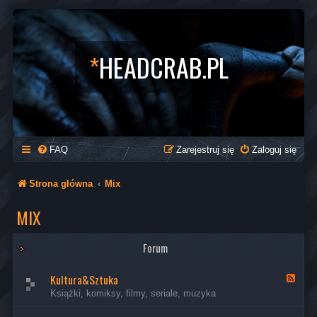
*
HEADCRAB.PL
FAQ
Zarejestruj się
Zaloguj się
Strona główna
Mix
MIX
Forum
Kultura&Sztuka
K
a
Książki, komiksy, filmy, seriale, muzyka
n
a