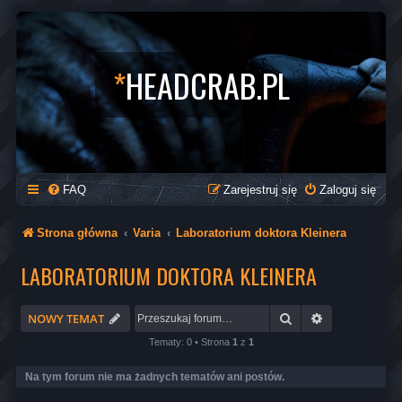
*
HEADCRAB.PL
FAQ
Zarejestruj się
Zaloguj się
Strona główna
Varia
Laboratorium doktora Kleinera
LABORATORIUM DOKTORA KLEINERA
Szukaj
Wyszukiwani
NOWY TEMAT
Tematy: 0 • Strona
1
z
1
Na tym forum nie ma żadnych tematów ani postów.