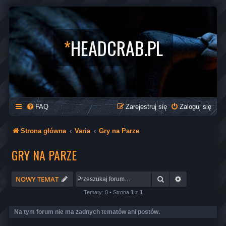
*
HEADCRAB.PL
FAQ
Zarejestruj się
Zaloguj się
Strona główna
Varia
Gry na Parze
GRY NA PARZE
Szukaj
Wyszukiwani
NOWY TEMAT
Tematy: 0 • Strona
1
z
1
Na tym forum nie ma żadnych tematów ani postów.