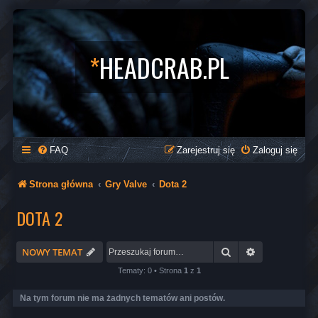
*
HEADCRAB.PL
FAQ
Zarejestruj się
Zaloguj się
Strona główna
Gry Valve
Dota 2
DOTA 2
Szukaj
Wyszukiwani
NOWY TEMAT
Tematy: 0 • Strona
1
z
1
Na tym forum nie ma żadnych tematów ani postów.