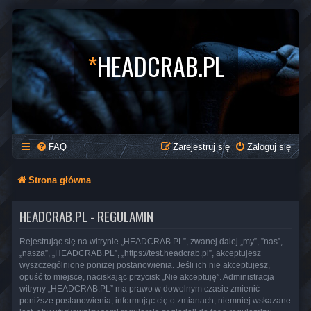
*
HEADCRAB.PL
FAQ
Zarejestruj się
Zaloguj się
Strona główna
HEADCRAB.PL - REGULAMIN
Rejestrując się na witrynie „HEADCRAB.PL”, zwanej dalej „my”, ”nas”,
„nasza”, „HEADCRAB.PL”, „https://test.headcrab.pl”, akceptujesz
wyszczególnione poniżej postanowienia. Jeśli ich nie akceptujesz,
opuść to miejsce, naciskając przycisk „Nie akceptuję”. Administracja
witryny „HEADCRAB.PL” ma prawo w dowolnym czasie zmienić
poniższe postanowienia, informując cię o zmianach, niemniej wskazane