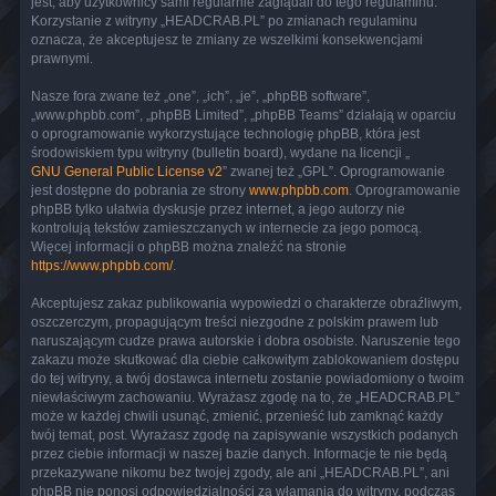
jest, aby użytkownicy sami regularnie zaglądali do tego regulaminu.
Korzystanie z witryny „HEADCRAB.PL” po zmianach regulaminu
oznacza, że akceptujesz te zmiany ze wszelkimi konsekwencjami
prawnymi.
Nasze fora zwane też „one”, „ich”, „je”, „phpBB software”,
„www.phpbb.com”, „phpBB Limited”, „phpBB Teams” działają w oparciu
o oprogramowanie wykorzystujące technologię phpBB, która jest
środowiskiem typu witryny (bulletin board), wydane na licencji „
GNU General Public License v2
” zwanej też „GPL”. Oprogramowanie
jest dostępne do pobrania ze strony
www.phpbb.com
. Oprogramowanie
phpBB tylko ułatwia dyskusje przez internet, a jego autorzy nie
kontrolują tekstów zamieszczanych w internecie za jego pomocą.
Więcej informacji o phpBB można znaleźć na stronie
https://www.phpbb.com/
.
Akceptujesz zakaz publikowania wypowiedzi o charakterze obraźliwym,
oszczerczym, propagującym treści niezgodne z polskim prawem lub
naruszającym cudze prawa autorskie i dobra osobiste. Naruszenie tego
zakazu może skutkować dla ciebie całkowitym zablokowaniem dostępu
do tej witryny, a twój dostawca internetu zostanie powiadomiony o twoim
niewłaściwym zachowaniu. Wyrażasz zgodę na to, że „HEADCRAB.PL”
może w każdej chwili usunąć, zmienić, przenieść lub zamknąć każdy
twój temat, post. Wyrażasz zgodę na zapisywanie wszystkich podanych
przez ciebie informacji w naszej bazie danych. Informacje te nie będą
przekazywane nikomu bez twojej zgody, ale ani „HEADCRAB.PL”, ani
phpBB nie ponosi odpowiedzialności za włamania do witryny, podczas