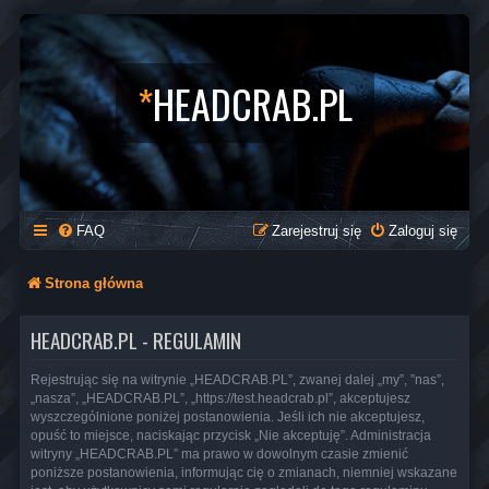
*
HEADCRAB.PL
FAQ
Zarejestruj się
Zaloguj się
Strona główna
HEADCRAB.PL - REGULAMIN
Rejestrując się na witrynie „HEADCRAB.PL”, zwanej dalej „my”, ”nas”,
„nasza”, „HEADCRAB.PL”, „https://test.headcrab.pl”, akceptujesz
wyszczególnione poniżej postanowienia. Jeśli ich nie akceptujesz,
opuść to miejsce, naciskając przycisk „Nie akceptuję”. Administracja
witryny „HEADCRAB.PL” ma prawo w dowolnym czasie zmienić
poniższe postanowienia, informując cię o zmianach, niemniej wskazane