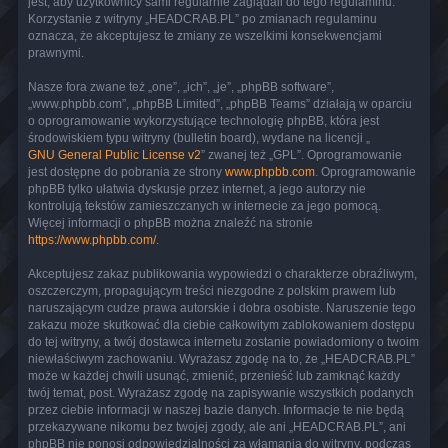
jest, aby użytkownicy sami regularnie zaglądali do tego regulaminu.
Korzystanie z witryny „HEADCRAB.PL” po zmianach regulaminu
oznacza, że akceptujesz te zmiany ze wszelkimi konsekwencjami
prawnymi.
Nasze fora zwane też „one”, „ich”, „je”, „phpBB software”,
„www.phpbb.com”, „phpBB Limited”, „phpBB Teams” działają w oparciu
o oprogramowanie wykorzystujące technologię phpBB, która jest
środowiskiem typu witryny (bulletin board), wydane na licencji „
GNU General Public License v2
” zwanej też „GPL”. Oprogramowanie
jest dostępne do pobrania ze strony
www.phpbb.com
. Oprogramowanie
phpBB tylko ułatwia dyskusje przez internet, a jego autorzy nie
kontrolują tekstów zamieszczanych w internecie za jego pomocą.
Więcej informacji o phpBB można znaleźć na stronie
https://www.phpbb.com/
.
Akceptujesz zakaz publikowania wypowiedzi o charakterze obraźliwym,
oszczerczym, propagującym treści niezgodne z polskim prawem lub
naruszającym cudze prawa autorskie i dobra osobiste. Naruszenie tego
zakazu może skutkować dla ciebie całkowitym zablokowaniem dostępu
do tej witryny, a twój dostawca internetu zostanie powiadomiony o twoim
niewłaściwym zachowaniu. Wyrażasz zgodę na to, że „HEADCRAB.PL”
może w każdej chwili usunąć, zmienić, przenieść lub zamknąć każdy
twój temat, post. Wyrażasz zgodę na zapisywanie wszystkich podanych
przez ciebie informacji w naszej bazie danych. Informacje te nie będą
przekazywane nikomu bez twojej zgody, ale ani „HEADCRAB.PL”, ani
phpBB nie ponosi odpowiedzialności za włamania do witryny, podczas