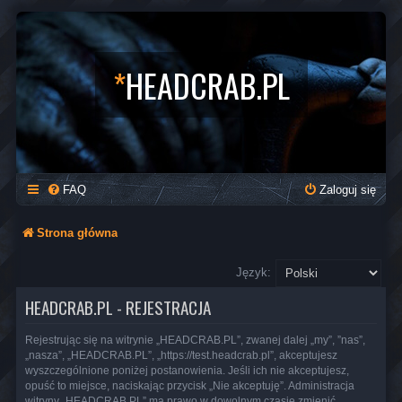
*
HEADCRAB.PL
FAQ
Zaloguj się
Strona główna
Język:
HEADCRAB.PL - REJESTRACJA
Rejestrując się na witrynie „HEADCRAB.PL”, zwanej dalej „my”, ”nas”,
„nasza”, „HEADCRAB.PL”, „https://test.headcrab.pl”, akceptujesz
wyszczególnione poniżej postanowienia. Jeśli ich nie akceptujesz,
opuść to miejsce, naciskając przycisk „Nie akceptuję”. Administracja
witryny „HEADCRAB.PL” ma prawo w dowolnym czasie zmienić