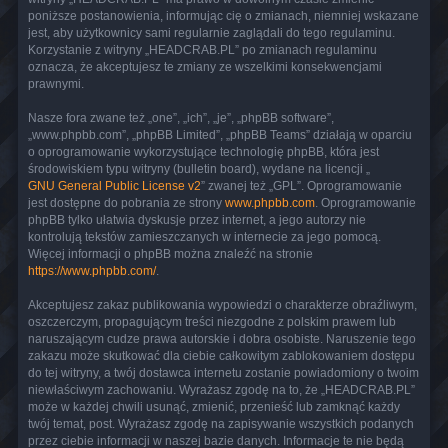
poniższe postanowienia, informując cię o zmianach, niemniej wskazane
jest, aby użytkownicy sami regularnie zaglądali do tego regulaminu.
Korzystanie z witryny „HEADCRAB.PL” po zmianach regulaminu
oznacza, że akceptujesz te zmiany ze wszelkimi konsekwencjami
prawnymi.
Nasze fora zwane też „one”, „ich”, „je”, „phpBB software”,
„www.phpbb.com”, „phpBB Limited”, „phpBB Teams” działają w oparciu
o oprogramowanie wykorzystujące technologię phpBB, która jest
środowiskiem typu witryny (bulletin board), wydane na licencji „
GNU General Public License v2
” zwanej też „GPL”. Oprogramowanie
jest dostępne do pobrania ze strony
www.phpbb.com
. Oprogramowanie
phpBB tylko ułatwia dyskusje przez internet, a jego autorzy nie
kontrolują tekstów zamieszczanych w internecie za jego pomocą.
Więcej informacji o phpBB można znaleźć na stronie
https://www.phpbb.com/
.
Akceptujesz zakaz publikowania wypowiedzi o charakterze obraźliwym,
oszczerczym, propagującym treści niezgodne z polskim prawem lub
naruszającym cudze prawa autorskie i dobra osobiste. Naruszenie tego
zakazu może skutkować dla ciebie całkowitym zablokowaniem dostępu
do tej witryny, a twój dostawca internetu zostanie powiadomiony o twoim
niewłaściwym zachowaniu. Wyrażasz zgodę na to, że „HEADCRAB.PL”
może w każdej chwili usunąć, zmienić, przenieść lub zamknąć każdy
twój temat, post. Wyrażasz zgodę na zapisywanie wszystkich podanych
przez ciebie informacji w naszej bazie danych. Informacje te nie będą