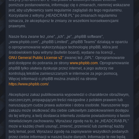
poniższe postanowienia, informując cię o zmianach, niemniej wskazane
jest, aby użytkownicy sami regularnie zaglądali do tego regulaminu.
Korzystanie z witryny „HEADCRAB.PL” po zmianach regulaminu
oznacza, że akceptujesz te zmiany ze wszelkimi konsekwencjami
prawnymi.
Nasze fora zwane też „one”, „ich”, „je”, „phpBB software”,
„www.phpbb.com”, „phpBB Limited”, „phpBB Teams” działają w oparciu
o oprogramowanie wykorzystujące technologię phpBB, która jest
środowiskiem typu witryny (bulletin board), wydane na licencji „
GNU General Public License v2
” zwanej też „GPL”. Oprogramowanie
jest dostępne do pobrania ze strony
www.phpbb.com
. Oprogramowanie
phpBB tylko ułatwia dyskusje przez internet, a jego autorzy nie
kontrolują tekstów zamieszczanych w internecie za jego pomocą.
Więcej informacji o phpBB można znaleźć na stronie
https://www.phpbb.com/
.
Akceptujesz zakaz publikowania wypowiedzi o charakterze obraźliwym,
oszczerczym, propagującym treści niezgodne z polskim prawem lub
naruszającym cudze prawa autorskie i dobra osobiste. Naruszenie tego
zakazu może skutkować dla ciebie całkowitym zablokowaniem dostępu
do tej witryny, a twój dostawca internetu zostanie powiadomiony o twoim
niewłaściwym zachowaniu. Wyrażasz zgodę na to, że „HEADCRAB.PL”
może w każdej chwili usunąć, zmienić, przenieść lub zamknąć każdy
twój temat, post. Wyrażasz zgodę na zapisywanie wszystkich podanych
przez ciebie informacji w naszej bazie danych. Informacje te nie będą