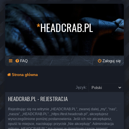
*
HEADCRAB.PL
FAQ
Zaloguj się
Strona główna
Język:
HEADCRAB.PL - REJESTRACJA
Rejestrując się na witrynie „HEADCRAB.PL”, zwanej dalej „my”, ”nas”,
„nasza”, „HEADCRAB.PL”, „https://test.headcrab.pl”, akceptujesz
wyszczególnione poniżej postanowienia. Jeśli ich nie akceptujesz,
opuść to miejsce, naciskając przycisk „Nie akceptuję”. Administracja
witryny „HEADCRAB.PL” ma prawo w dowolnym czasie zmienić