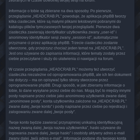
zebranych w czasie dowolnej twojej sesji na forum.
Informacje o tobie są zbierane na dwa sposoby. Po pierwsze,
przeglądanie „HEADCRAB.PL” powoduje, że aplikacja phpBB tworzy
kilka ciasteczek, które są małymi plikami tekstowymi pobranymi do
katalogu plików tymczasowych twojej przeglądarki. Pierwsze dwa
ciasteczka zawierają identyfikator użytkownika zwany „user-id” i
anonimowy identyfikator sesji zwany „session-id”, automatycznie
przyznane ci przez aplikację phpBB. Trzecie ciasteczko zostanie
utworzone, gdy przejrzysz chociaż jeden temat na „HEADCRAB.PL”.
Jest ono używane do zapisania informacji, które tematy zostały przez
ciebie przeczytane i służy do ułatwienia ci nawigacji na forum.
W czasie przeglądania „HEADCRAB.PL” możemy też utworzyć
ciasteczka niezależne od oprogramowania phpBB, ale ich ten dokument
nie dotyczy – ma on opisywać tylko strony stworzone przez
oprogramowanie phpBB. Drugi sposób, w jaki zbieramy informacje o
tobie, to dane wysyłane przez ciebie do nas. Mogą być to między innymi
posty napisane przez ciebie jako anonimowy użytkownik zwane dalej
„anonimowe posty”, konta użytkownika założone na „HEADCRAB.PL”
zwane dalej „twoje konto” i posty napisane przez ciebie po rejestracji i
zalogowaniu zwane dalej „twoje posty”.
Twoje konto będzie zawierać przynajmniej unikalną identyfikacyjną
nazwę zwaną dalej „twoja nazwa użytkownika”, hasło używane do
logowania zwane dalej „twoje hasło” i osobisty aktywny adres e-mail
zwany dalej „twój adres e-mail”. Informacje podane dla twojego konta