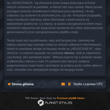
na „HEADCRAB.PL” są chronione przez prawa dotyczące ochrony
danych osobowych w państwie, w którym stoi nasz serwer. Mamy prawo
wymagać podania dodatkowych informacji przy rejestracji, i to my
ustalamy czy podanie ich jest konieczne, czy nie. W każdym przypadku,
masz możliwość wybrania, które informacje o twoim koncie są
wyświetlane publicznie. Co więcej, w panelu zarządzania kontem masz
możliwość włączenia lub wyłączenia wysyłania do ciebie automatycznie
generowanych przez oprogramowanie phpBB e-maili.
Twoje hasło jest zaszyfrowane, więc jest bezpieczne, niemniej nie
należy używać tego samego hasła na różnych witrynach internetowych.
Hasło to umożliwia dostęp do twojego konta na „HEADCRAB.PL”, więc
chroń je i w żadnym wypadku nie podawaj
nikomu
. Jeśli je zapomnisz,
użyj funkcji „Nie pamiętam hasła”. Witryna poprosi cię o podanie nazwy
użytkownika i adresu e-mail. Po podaniu tych danych zostanie
wygenerowane nowe hasło i przesłane na podany przez ciebie adres e-
mail. Umożliwi ono odzyskanie dostępu do twojego konta.
Strona główna
Strefa czasowa
UTC
*
SE Gamer: Dark Style by
Premium phpBB Styles