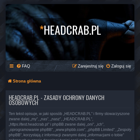
*
HEADCRAB.PL
FAQ
Zarejestruj się
Zaloguj się
Strona główna
HEADCRAB.PL - ZASADY OCHRONY DANYCH
OSOBOWYCH
Ten tekst opisuje, w jaki sposób „HEADCRAB.PL” i firmy stowarzyszone
zwane dalej „my”, „nas”, „nasz”, „HEADCRAB.PL”,
„https://test.headcrab.pl” i phpBB zwane dalej „oni”, „ich”,
„oprogramowanie phpBB”, „www.phpbb.com”, „phpBB Limited”, „Zespoły
phpBB”, korzystają z informacji zwanymi dalej „informacjami o tobie”