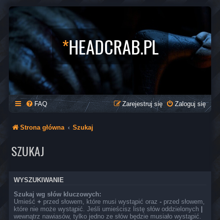
*
HEADCRAB.PL
FAQ
Zarejestruj się
Zaloguj się
Strona główna
Szukaj
SZUKAJ
WYSZUKIWANIE
Szukaj wg słów kluczowych:
Umieść
+
przed słowem, które musi wystąpić oraz
-
przed słowem,
które nie może wystąpić. Jeśli umieścisz listę słów oddzielonych
|
wewnątrz nawiasów, tylko jedno ze słów będzie musiało wystąpić.