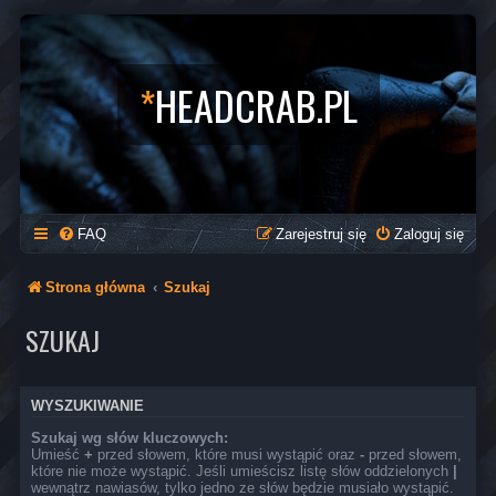
*
HEADCRAB.PL
FAQ
Zarejestruj się
Zaloguj się
Strona główna
Szukaj
SZUKAJ
WYSZUKIWANIE
Szukaj wg słów kluczowych:
Umieść
+
przed słowem, które musi wystąpić oraz
-
przed słowem,
które nie może wystąpić. Jeśli umieścisz listę słów oddzielonych
|
wewnątrz nawiasów, tylko jedno ze słów będzie musiało wystąpić.