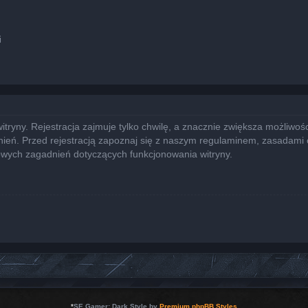
i
yny. Rejestracja zajmuje tylko chwilę, a znacznie zwiększa możliwości
eń. Przed rejestracją zapoznaj się z naszym regulaminem, zasadami
owych zagadnień dotyczących funkcjonowania witryny.
*
SE Gamer: Dark Style by
Premium phpBB Styles