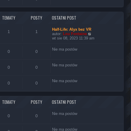
e
t
l
n
TEMATY
POSTY
OSTATNI POST
a
j
n
Half-Life: Alyx bez VR
1
1
o
W
autor:
Lou Fontaine
w
y
wt sie 08, 2023 11:39 am
s
ś
z
w
Nie ma postów
y
i
0
0
p
e
o
t
s
l
Nie ma postów
0
0
t
n
a
j
Nie ma postów
n
0
0
o
w
s
z
TEMATY
POSTY
OSTATNI POST
y
p
o
Nie ma postów
0
0
s
t
Nie ma postów