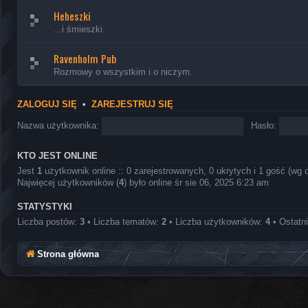
Heheszki
...i śmieszki.
Ravenholm Pub
Rozmowy o wszystkim i o niczym.
ZALOGUJ SIĘ
•
ZAREJESTRUJ SIĘ
Nazwa użytkownika:
Hasło:
KTO JEST ONLINE
Jest
1
użytkownik online :: 0 zarejestrowanych, 0 ukrytych i 1 gość (wg 
Najwięcej użytkowników (
4
) było online śr sie 06, 2025 6:23 am
STATYSTYKI
Liczba postów:
3
• Liczba tematów:
2
• Liczba użytkowników:
4
• Ostatn
Strona główna