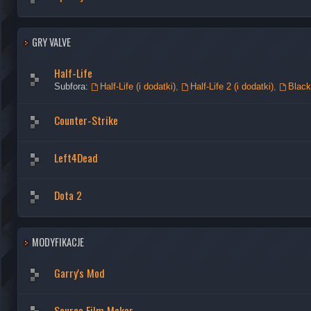
GRY VALVE
Half-Life
Subfora:
Half-Life (i dodatki)
,
Half-Life 2 (i dodatki)
,
Blac
Counter-Strike
Left4Dead
Dota 2
MODYFIKACJE
Garry's Mod
Source Film Maker