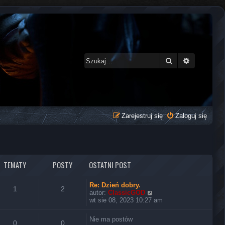
Szukaj
Wyszukiwa
Zarejestruj się
Zaloguj się
TEMATY
POSTY
OSTATNI POST
Re: Dzień dobry.
1
2
W
autor:
ClassicGOD
y
wt sie 08, 2023 10:27 am
ś
w
Nie ma postów
i
0
0