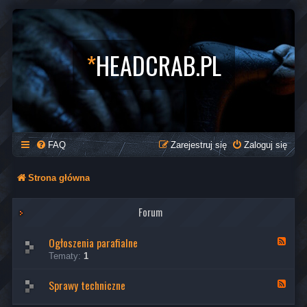
*
HEADCRAB.PL
FAQ
Zarejestruj się
Zaloguj się
Strona główna
Forum
Ogłoszenia parafialne
K
a
Tematy:
1
n
a
Sprawy techniczne
ł
K
-
a
O
n