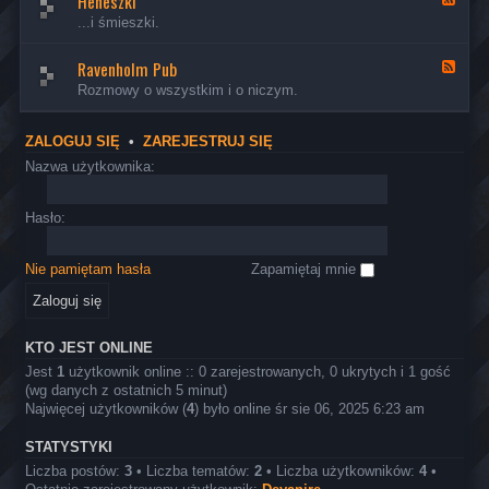
Heheszki
m
c
-
a
...i śmieszki.
d
h
K
n
o
n
u
a
k
i
l
Ravenholm Pub
ł
K
t
c
t
-
a
Rozmowy o wszystkim i o niczym.
o
z
u
H
n
r
n
r
e
a
a
a
a
h
ł
K
ZALOGUJ SIĘ
•
ZAREJESTRUJ SIĘ
&
e
-
l
S
s
R
Nazwa użytkownika:
e
z
z
a
i
t
k
v
n
u
i
e
Hasło:
e
k
n
r
a
h
a
o
Nie pamiętam hasła
Zapamiętaj mnie
l
m
P
u
b
KTO JEST ONLINE
Jest
1
użytkownik online :: 0 zarejestrowanych, 0 ukrytych i 1 gość
(wg danych z ostatnich 5 minut)
Najwięcej użytkowników (
4
) było online śr sie 06, 2025 6:23 am
STATYSTYKI
Liczba postów:
3
• Liczba tematów:
2
• Liczba użytkowników:
4
•