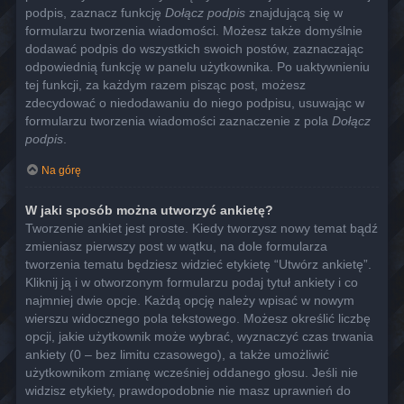
podpis, zaznacz funkcję
Dołącz podpis
znajdującą się w
formularzu tworzenia wiadomości. Możesz także domyślnie
dodawać podpis do wszystkich swoich postów, zaznaczając
odpowiednią funkcję w panelu użytkownika. Po uaktywnieniu
tej funkcji, za każdym razem pisząc post, możesz
zdecydować o niedodawaniu do niego podpisu, usuwając w
formularzu tworzenia wiadomości zaznaczenie z pola
Dołącz
podpis
.
Na górę
W jaki sposób można utworzyć ankietę?
Tworzenie ankiet jest proste. Kiedy tworzysz nowy temat bądź
zmieniasz pierwszy post w wątku, na dole formularza
tworzenia tematu będziesz widzieć etykietę “Utwórz ankietę”.
Kliknij ją i w otworzonym formularzu podaj tytuł ankiety i co
najmniej dwie opcje. Każdą opcję należy wpisać w nowym
wierszu widocznego pola tekstowego. Możesz określić liczbę
opcji, jakie użytkownik może wybrać, wyznaczyć czas trwania
ankiety (0 – bez limitu czasowego), a także umożliwić
użytkownikom zmianę wcześniej oddanego głosu. Jeśli nie
widzisz etykiety, prawdopodobnie nie masz uprawnień do